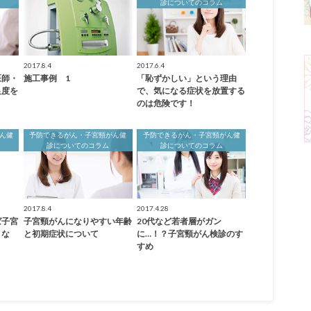
診についてのコラム
2017.8.4
2017.6.4
医師・
施工事例 1
「恥ずかしい」という理由
足度を
で、気になる症状を放置する
のは危険です！
ん健
予防できるがん・子宮頸がん健
予防できるがん・子宮頸がん健
診についてのコラム
診についてのコラム
2017.8.4
2017.4.28
ば子宮
子宮頸がんになりやすい年齢
20代など若者層がガン
くな
と初期症状について
に…！？子宮頸がん検診のす
すめ