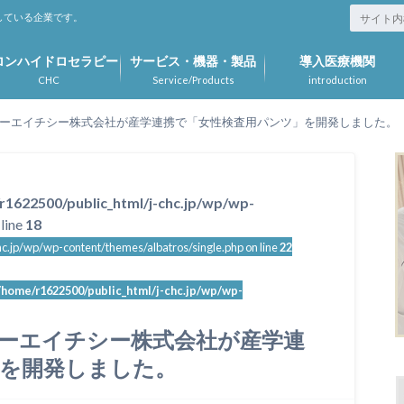
している企業です。
ロンハイドロセラピー
サービス・機器・製品
導入医療機関
CHC
Service/Products
introduction
ーエイチシー株式会社が産学連携で「女性検査用パンツ」を開発しました。
r1622500/public_html/j-chc.jp/wp/wp-
line
18
c.jp/wp/wp-content/themes/albatros/single.php on line
22
/home/r1622500/public_html/j-chc.jp/wp/wp-
ーエイチシー株式会社が産学連
」を開発しました。