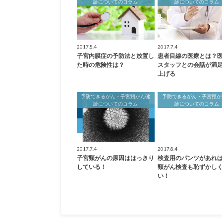
診についてのコラム
診についてのコラム
2017.8.4
2017.7.4
子宮内膜症の予防法と放置し
患者目線の医療とは？
た時の危険性は？
スタッフとの会話が満
上げる
予防できるがん・子宮頸がん健
予防できるがん・子宮頸が
診についてのコラム
診についてのコラム
2017.7.4
2017.8.4
子宮頸がんの原因ははっきり
検査用のパンツがあれ
している！
頸がん検査も恥ずかし
い！