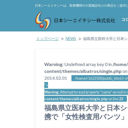
日本シーエイチシーは、医療機関や介護施設向けの商品をご提供
コ
トップページ
NEWS
福島県立医科大学と日本シ
Warning
: Undefined array key 0 in
/home/
content/themes/albatros/single.php
on 
2014.02.01
/home/r1622500/public_html/j-ch
">
Warning
: Attempt to read property "name" on null in
content/themes/albatros/single.php
on line
22
福島県立医科大学と日本シ
携で「女性検査用パンツ