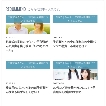
RECOMMEND
こちらの記事も人気です。
予防できるがん・子宮頸がん健診につ
予防できるがん・子宮頸がん健診につ
いてのコラム
いてのコラム
2017.5.4
2017.8.4
結婚式の直前に“ガン”。子宮頸が
子宮頸がん検査に便利な検査用パ
んの真実を描く映画『いのちのコ
ンツの材質・不織布とは？
ール』
予防できるがん・子宮頸がん健診につ
予防できるがん・子宮頸がん健診につ
いてのコラム
いてのコラム
2017.8.4
2017.4.28
検査用のパンツがあれば子宮頸が
20代など若者層がガンに…！？子
ん検査も恥ずかしくない！
宮頸がん検診のすすめ