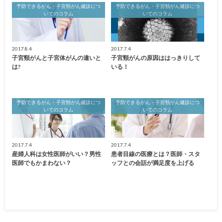
予防できるがん・子宮頸がん健診につ
予防できるがん・子宮頸がん健診につ
いてのコラム
いてのコラム
2017.8.4
2017.7.4
子宮頸がんと子宮体がんの違いと
子宮頸がんの原因ははっきりして
は?
いる！
予防できるがん・子宮頸がん健診につ
予防できるがん・子宮頸がん健診につ
いてのコラム
いてのコラム
2017.7.4
2017.7.4
産婦人科は女性医師がいい？男性
患者目線の医療とは？医師・スタ
医師でもかまわない？
ッフとの会話が満足度を上げる