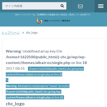
日本シーエイチシーは、医療機関や介護施設向けの商品をご提供している企業です。
お問い合わ
せ
トップページ
chc_logo
Warning
: Undefined array key 0 in
/home/r1622500/public_html/j-chc.jp/wp/wp-
content/themes/albatros/single.php
on line
18
2017.08.01
/home/r1622500/public_html/j-chc.jp/wp/wp-
content/themes/albatros/single.php on line
22
">
Warning
: Attempt to read property "name" on null in
/home/r1622500/public_html/j-chc.jp/wp/wp-
content/themes/albatros/single.php
on line
22
chc_logo