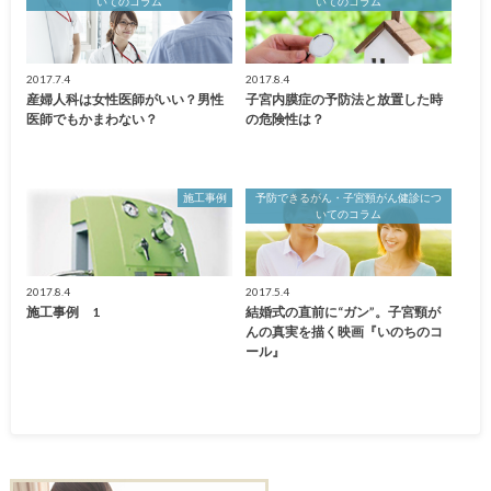
いてのコラム
いてのコラム
2017.7.4
2017.8.4
産婦人科は女性医師がいい？男性
子宮内膜症の予防法と放置した時
医師でもかまわない？
の危険性は？
施工事例
予防できるがん・子宮頸がん健診につ
いてのコラム
2017.8.4
2017.5.4
施工事例 1
結婚式の直前に“ガン”。子宮頸が
んの真実を描く映画『いのちのコ
ール』