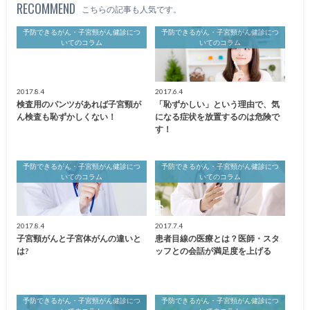
RECOMMEND
こちらの記事も人気です。
予防できるがん・子宮頸がん健診につ
予防できるがん・子宮頸がん健診につ
いてのコラム
いてのコラム
2017.8.4
2017.6.4
検査用のパンツがあれば子宮頸が
「恥ずかしい」という理由で、気
ん検査も恥ずかしくない！
になる症状を放置するのは危険で
す！
予防できるがん・子宮頸がん健診につ
予防できるがん・子宮頸がん健診につ
いてのコラム
いてのコラム
2017.8.4
2017.7.4
子宮頸がんと子宮体がんの違いと
患者目線の医療とは？医師・スタ
は?
ッフとの会話が満足度を上げる
予防できるがん・子宮頸がん健診につ
予防できるがん・子宮頸がん健診につ