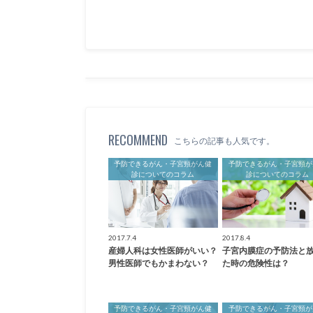
RECOMMEND
こちらの記事も人気です。
予防できるがん・子宮頸がん健
予防できるがん・子宮頸が
診についてのコラム
診についてのコラム
2017.7.4
2017.8.4
産婦人科は女性医師がいい？
子宮内膜症の予防法と
男性医師でもかまわない？
た時の危険性は？
予防できるがん・子宮頸がん健
予防できるがん・子宮頸が