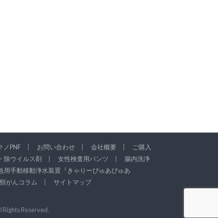
ノPNF
お問い合わせ
会社概要
ご購入
・除ウイルス剤
女性検査用パンツ
腸内洗浄
急用手動移動浄水装置『きゃりーぴゅあぴゅあ
頸がんコラム
サイトマップ
ll Rights Reserved.