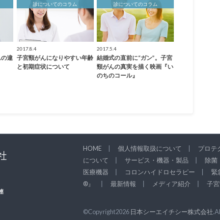
診についてのコラム
診についてのコラム
2017.8.4
2017.5.4
んの違
子宮頸がんになりやすい年齢
結婚式の直前に“ガン”。子宮
と初期症状について
頸がんの真実を描く映画『い
のちのコール』
HOME
個人情報取扱について
プロテク
について
サービス・機器・製品
除菌
医療機器
コロンハイドロセラピー
緊
®』
最新情報
メディア紹介
子宮
©Copyright2026
日本シーエイチシー株式会社
.A