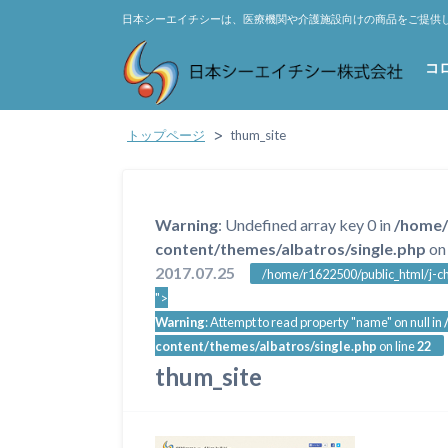
日本シーエイチシーは、医療機関や介護施設向けの商品をご提供
コ
トップページ
thum_site
Warning
: Undefined array key 0 in
/home/
content/themes/albatros/single.php
on 
2017.07.25
/home/r1622500/public_html/j-ch
">
Warning
: Attempt to read property "name" on null in
content/themes/albatros/single.php
on line
22
thum_site