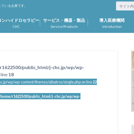
している企業です。
ロンハイドロセラピー
サービス・機器・製品
導入医療機関
CHC
Service/Products
introduction
r1622500/public_html/j-chc.jp/wp/wp-
line
18
c.jp/wp/wp-content/themes/albatros/single.php on line
22
/home/r1622500/public_html/j-chc.jp/wp/wp-