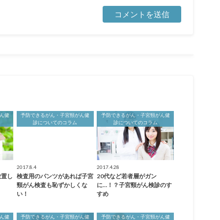
ん健
予防できるがん・子宮頸がん健
予防できるがん・子宮頸がん健
診についてのコラム
診についてのコラム
2017.8.4
2017.4.28
放置し
検査用のパンツがあれば子宮
20代など若者層がガン
頸がん検査も恥ずかしくな
に…！？子宮頸がん検診のす
い！
すめ
ん健
予防できるがん・子宮頸がん健
予防できるがん・子宮頸がん健