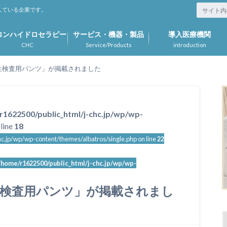
している企業です。
ロンハイドロセラピー
サービス・機器・製品
導入医療機関
CHC
Service/Products
introduction
「女性検査用パンツ」が掲載されました
r1622500/public_html/j-chc.jp/wp/wp-
line
18
c.jp/wp/wp-content/themes/albatros/single.php on line
22
/home/r1622500/public_html/j-chc.jp/wp/wp-
「女性検査用パンツ」が掲載されまし