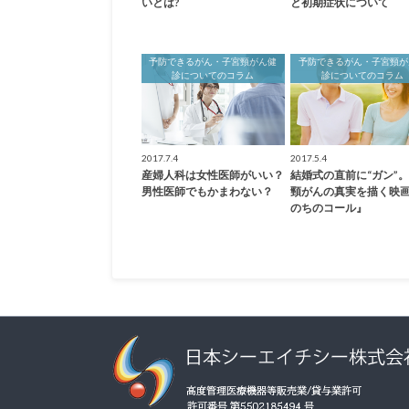
いとは?
と初期症状について
予防できるがん・子宮頸がん健
予防できるがん・子宮頸が
診についてのコラム
診についてのコラム
2017.7.4
2017.5.4
産婦人科は女性医師がいい？
結婚式の直前に“ガン”
男性医師でもかまわない？
頸がんの真実を描く映
のちのコール』