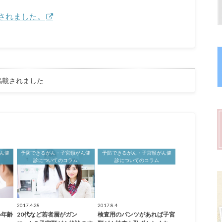
されました。
が掲載されました
ん健
予防できるがん・子宮頸がん健
予防できるがん・子宮頸がん健
診についてのコラム
診についてのコラム
2017.4.28
2017.8.4
い年齢
20代など若者層がガン
検査用のパンツがあれば子宮