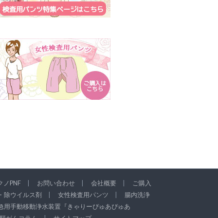
ノPNF
お問い合わせ
会社概要
ご購入
・除ウイルス剤
女性検査用パンツ
腸内洗浄
急用手動移動浄水装置『きゃりーぴゅあぴゅあ