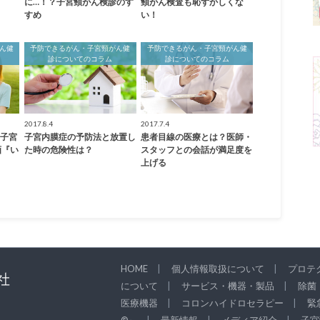
に…！？子宮頸がん検診のす
頸がん検査も恥ずかしくな
すめ
い！
ん健
予防できるがん・子宮頸がん健
予防できるがん・子宮頸がん健
診についてのコラム
診についてのコラム
2017.8.4
2017.7.4
。子宮
子宮内膜症の予防法と放置し
患者目線の医療とは？医師・
画『い
た時の危険性は？
スタッフとの会話が満足度を
上げる
HOME
個人情報取扱について
プロテク
について
サービス・機器・製品
除菌
医療機器
コロンハイドロセラピー
緊