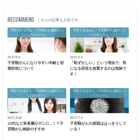
RECOMMEND
こちらの記事も人気です。
予防できるがん・子宮頸がん健診につ
予防できるがん・子宮頸がん健診につ
いてのコラム
いてのコラム
2017.8.4
2017.6.4
子宮頸がんになりやすい年齢と初
「恥ずかしい」という理由で、気
期症状について
になる症状を放置するのは危険で
す！
予防できるがん・子宮頸がん健診につ
予防できるがん・子宮頸がん健診につ
いてのコラム
いてのコラム
2017.4.28
2017.7.4
20代など若者層がガンに…！？子
子宮頸がんの原因ははっきりして
宮頸がん検診のすすめ
いる！