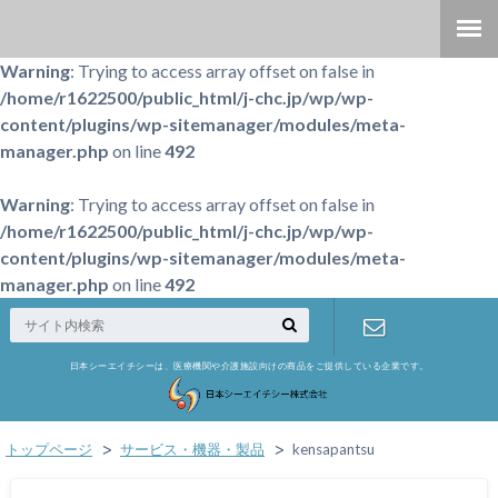
Warning
: Trying to access array offset on false in
/home/r1622500/public_html/j-chc.jp/wp/wp-
content/plugins/wp-sitemanager/modules/meta-
manager.php
on line
492
Warning
: Trying to access array offset on false in
/home/r1622500/public_html/j-chc.jp/wp/wp-
content/plugins/wp-sitemanager/modules/meta-
manager.php
on line
492
日本シーエイチシーは、医療機関や介護施設向けの商品をご提供している企業です。
お問い合わ
せ
トップページ
サービス・機器・製品
kensapantsu