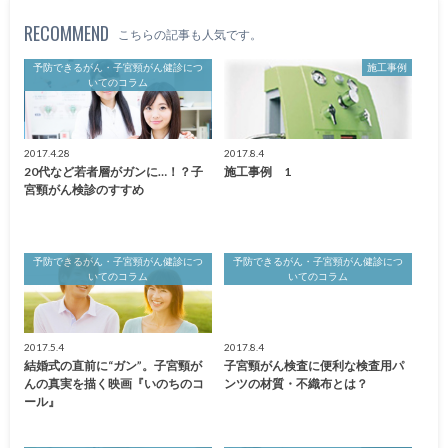
RECOMMEND
こちらの記事も人気です。
予防できるがん・子宮頸がん健診につ
施工事例
いてのコラム
2017.4.28
2017.8.4
20代など若者層がガンに…！？子
施工事例 1
宮頸がん検診のすすめ
予防できるがん・子宮頸がん健診につ
予防できるがん・子宮頸がん健診につ
いてのコラム
いてのコラム
2017.5.4
2017.8.4
結婚式の直前に“ガン”。子宮頸が
子宮頸がん検査に便利な検査用パ
んの真実を描く映画『いのちのコ
ンツの材質・不織布とは？
ール』