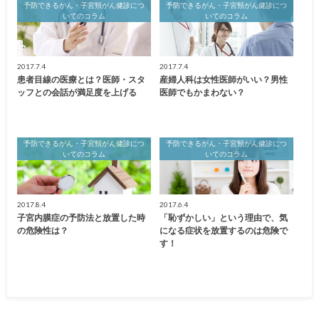
予防できるがん・子宮頸がん健診につ
予防できるがん・子宮頸がん健診につ
いてのコラム
いてのコラム
2017.7.4
2017.7.4
患者目線の医療とは？医師・スタ
産婦人科は女性医師がいい？男性
ッフとの会話が満足度を上げる
医師でもかまわない？
予防できるがん・子宮頸がん健診につ
予防できるがん・子宮頸がん健診につ
いてのコラム
いてのコラム
2017.8.4
2017.6.4
子宮内膜症の予防法と放置した時
「恥ずかしい」という理由で、気
の危険性は？
になる症状を放置するのは危険で
す！