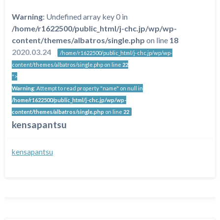
Warning
: Undefined array key 0 in
/home/r1622500/public_html/j-chc.jp/wp/wp-
content/themes/albatros/single.php
on line
18
2020.03.24
/home/r1622500/public_html/j-chc.jp/wp/wp-
content/themes/albatros/single.php on line
22
">
Warning
: Attempt to read property "name" on null in
/home/r1622500/public_html/j-chc.jp/wp/wp-
content/themes/albatros/single.php
on line
22
kensapantsu
kensapantsu