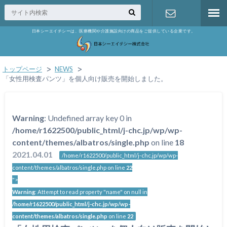
日本シーエイチシーは、医療機関や介護施設向けの商品をご提供している企業です。
お問い合わ
せ
トップページ
NEWS
「女性用検査パンツ」を個人向け販売を開始しました。
Warning
: Undefined array key 0 in
/home/r1622500/public_html/j-chc.jp/wp/wp-
content/themes/albatros/single.php
on line
18
2021.04.01
/home/r1622500/public_html/j-chc.jp/wp/wp-
content/themes/albatros/single.php on line
22
">
Warning
: Attempt to read property "name" on null in
/home/r1622500/public_html/j-chc.jp/wp/wp-
content/themes/albatros/single.php
on line
22