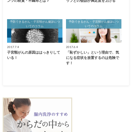
ンツの材質・不織布とは？
ッフとの会話が満足度を上げる
予防できるがん・子宮頸がん健診につ
予防できるがん・子宮頸がん健診につ
いてのコラム
いてのコラム
2017.7.4
2017.6.4
子宮頸がんの原因ははっきりして
「恥ずかしい」という理由で、気
いる！
になる症状を放置するのは危険で
す！