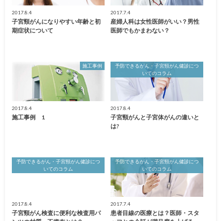
2017.8.4
2017.7.4
子宮頸がんになりやすい年齢と初
産婦人科は女性医師がいい？男性
期症状について
医師でもかまわない？
施工事例
予防できるがん・子宮頸がん健診につ
いてのコラム
2017.8.4
2017.8.4
施工事例 1
子宮頸がんと子宮体がんの違いと
は?
予防できるがん・子宮頸がん健診につ
予防できるがん・子宮頸がん健診につ
いてのコラム
いてのコラム
2017.8.4
2017.7.4
子宮頸がん検査に便利な検査用パ
患者目線の医療とは？医師・スタ