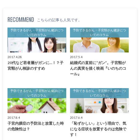
RECOMMEND
こちらの記事も人気です。
予防できるがん・子宮頸がん健診につ
予防できるがん・子宮頸がん健診につ
いてのコラム
いてのコラム
2017.4.28
2017.5.4
20代など若者層がガンに…！？子
結婚式の直前に“ガン”。子宮頸が
宮頸がん検診のすすめ
んの真実を描く映画『いのちのコ
ール』
予防できるがん・子宮頸がん健診につ
予防できるがん・子宮頸がん健診につ
いてのコラム
いてのコラム
2017.8.4
2017.6.4
子宮内膜症の予防法と放置した時
「恥ずかしい」という理由で、気
の危険性は？
になる症状を放置するのは危険で
す！