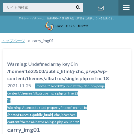
日本シーエイチシーは、医療機関や介護施設向けの商品をご提供している企業です。
お問い合わ
せ
トップページ
carry_img01
Warning
: Undefined array key 0 in
/home/r1622500/public_html/j-chc.jp/wp/wp-
content/themes/albatros/single.php
on line
18
2021.11.25
/home/r1622500/public_html/j-chc.jp/wp/wp-
content/themes/albatros/single.php on line
22
">
Warning
: Attempt to read property "name" on null in
/home/r1622500/public_html/j-chc.jp/wp/wp-
content/themes/albatros/single.php
on line
22
carry_img01