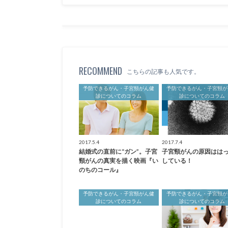
RECOMMEND
こちらの記事も人気です。
予防できるがん・子宮頸がん健
予防できるがん・子宮頸が
診についてのコラム
診についてのコラム
2017.5.4
2017.7.4
結婚式の直前に“ガン”。子宮
子宮頸がんの原因はは
頸がんの真実を描く映画『い
している！
のちのコール』
予防できるがん・子宮頸がん健
予防できるがん・子宮頸が
診についてのコラム
診についてのコラム