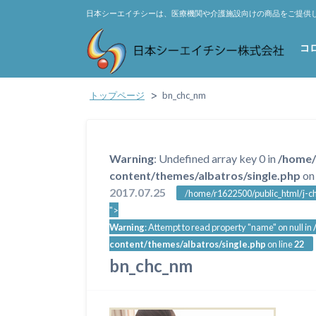
日本シーエイチシーは、医療機関や介護施設向けの商品をご提供
コ
トップページ
bn_chc_nm
Warning
: Undefined array key 0 in
/home/
content/themes/albatros/single.php
on 
2017.07.25
/home/r1622500/public_html/j-ch
">
Warning
: Attempt to read property "name" on null in
content/themes/albatros/single.php
on line
22
bn_chc_nm