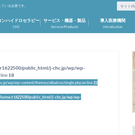
している企業です。
ロンハイドロセラピー
サービス・機器・製品
導入医療機関
CHC
Service/Products
introduction
r1622500/public_html/j-chc.jp/wp/wp-
line
18
c.jp/wp/wp-content/themes/albatros/single.php on line
22
/home/r1622500/public_html/j-chc.jp/wp/wp-